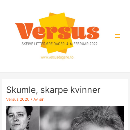
Hopp
rett
til
innholdet
Hov
Skumle, skarpe kvinner
Versus 2020
/ Av
siri