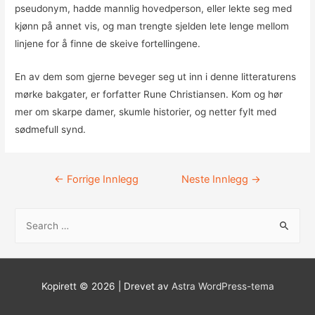
pseudonym, hadde mannlig hovedperson, eller lekte seg med
kjønn på annet vis, og man trengte sjelden lete lenge mellom
linjene for å finne de skeive fortellingene.
En av dem som gjerne beveger seg ut inn i denne litteraturens
mørke bakgater, er forfatter Rune Christiansen. Kom og hør
mer om skarpe damer, skumle historier, og netter fylt med
sødmefull synd.
Innleggsnavigasjon
←
Forrige Innlegg
Neste Innlegg
→
S
ø
k
e
Kopirett © 2026
| Drevet av
Astra WordPress-tema
t
t