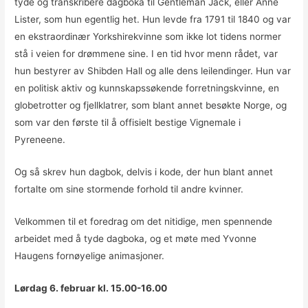
tyde og transkribere dagboka til Gentleman Jack, eller Anne
Lister, som hun egentlig het. Hun levde fra 1791 til 1840 og var
en ekstraordinær Yorkshirekvinne som ikke lot tidens normer
stå i veien for drømmene sine. I en tid hvor menn rådet, var
hun bestyrer av Shibden Hall og alle dens leilendinger. Hun var
en politisk aktiv og kunnskapssøkende forretningskvinne, en
globetrotter og fjellklatrer, som blant annet besøkte Norge, og
som var den første til å offisielt bestige Vignemale i
Pyreneene.
Og så skrev hun dagbok, delvis i kode, der hun blant annet
fortalte om sine stormende forhold til andre kvinner.
Velkommen til et foredrag om det nitidige, men spennende
arbeidet med å tyde dagboka, og et møte med Yvonne
Haugens fornøyelige animasjoner.
Lørdag 6. februar kl. 15.00-16.00