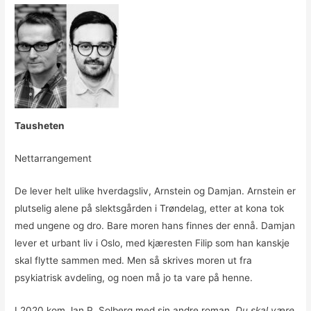
Tausheten
Nettarrangement
De lever helt ulike hverdagsliv, Arnstein og Damjan. Arnstein er
plutselig alene på slektsgården i Trøndelag, etter at kona tok
med ungene og dro. Bare moren hans finnes der ennå. Damjan
lever et urbant liv i Oslo, med kjæresten Filip som han kanskje
skal flytte sammen med. Men så skrives moren ut fra
psykiatrisk avdeling, og noen må jo ta vare på henne.
I 2020 kom Jan P. Solberg med sin andre roman,
Du skal være