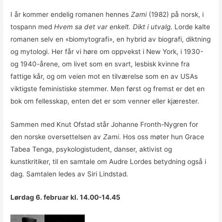
I år kommer endelig romanen hennes
Zami
(1982) på norsk, i
tospann med
Hvem sa det var enkelt. Dikt i utvalg
. Lorde kalte
romanen selv en «biomytografi», en hybrid av biografi, diktning
og mytologi. Her får vi høre om oppvekst i New York, i 1930-
og 1940-årene, om livet som en svart, lesbisk kvinne fra
fattige kår, og om veien mot en tilværelse som en av USAs
viktigste feministiske stemmer. Men først og fremst er det en
bok om fellesskap, enten det er som venner eller kjærester.
Sammen med Knut Ofstad står Johanne Fronth-Nygren for
den norske oversettelsen av
Zami
. Hos oss møter hun Grace
Tabea Tenga, psykologistudent, danser, aktivist og
kunstkritiker, til en samtale om Audre Lordes betydning også i
dag. Samtalen ledes av Siri Lindstad.
Lørdag 6. februar kl. 14.00-14.45