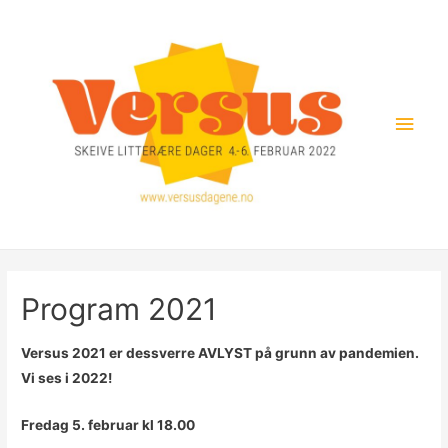
Hopp
rett
til
innholdet
Hov
Program 2021
Versus 2021 er dessverre AVLYST på grunn av pandemien.
Vi ses i 2022!
Fredag 5. februar kl 18.00