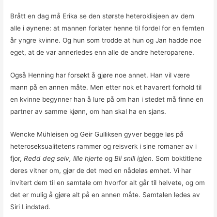
Brått en dag må Erika se den største heteroklisjeen av dem
alle i øynene: at mannen forlater henne til fordel for en femten
år yngre kvinne. Og hun som trodde at hun og Jan hadde noe
eget, at de var annerledes enn alle de andre heteroparene.
Også Henning har forsøkt å gjøre noe annet. Han vil være
mann på en annen måte. Men etter nok et havarert forhold til
en kvinne begynner han å lure på om han i stedet må finne en
partner av samme kjønn, om han skal ha en sjans.
Wencke Mühleisen og Geir Gulliksen gyver begge løs på
heteroseksualitetens rammer og reisverk i sine romaner av i
fjor,
Redd deg selv, lille hjerte
og
Bli snill igjen
. Som boktitlene
deres vitner om, gjør de det med en nådeløs ømhet. Vi har
invitert dem til en samtale om hvorfor alt går til helvete, og om
det er mulig å gjøre alt på en annen måte. Samtalen ledes av
Siri Lindstad.