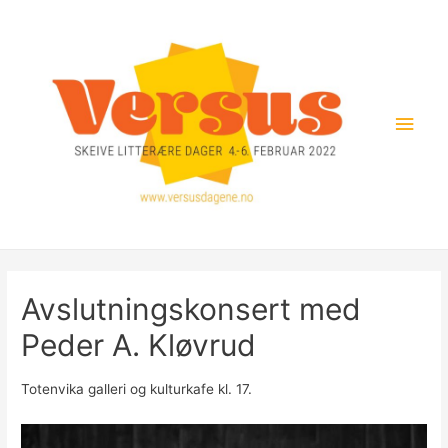
Hopp
rett
til
innholdet
Hov
Avslutningskonsert med
Peder A. Kløvrud
Totenvika galleri og kulturkafe kl. 17.