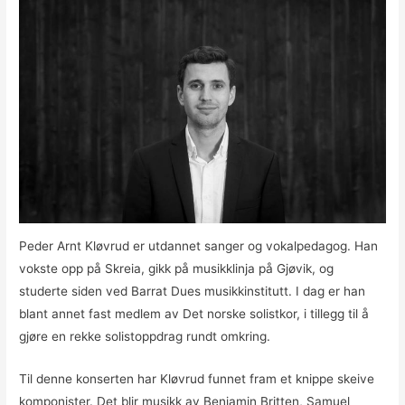
Peder Arnt Kløvrud er utdannet sanger og vokalpedagog. Han
vokste opp på Skreia, gikk på musikklinja på Gjøvik, og
studerte siden ved Barrat Dues musikkinstitutt. I dag er han
blant annet fast medlem av Det norske solistkor, i tillegg til å
gjøre en rekke solistoppdrag rundt omkring.
Til denne konserten har Kløvrud funnet fram et knippe skeive
komponister. Det blir musikk av Benjamin Britten, Samuel